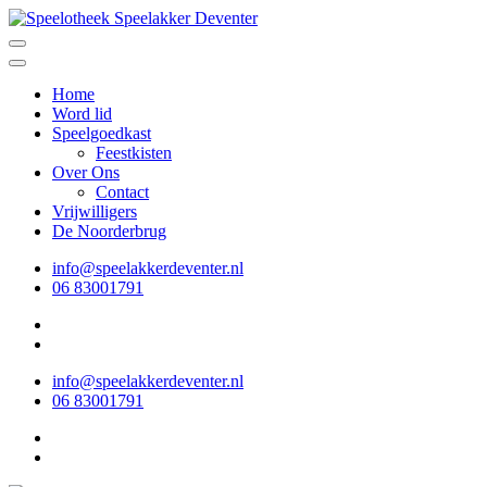
Ga
naar
Speelotheek Speelakker Deventer
Speelgoed lenen voor iedereen
inhoud
(Druk
Home
enter)
Word lid
Speelgoedkast
Feestkisten
Over Ons
Contact
Vrijwilligers
De Noorderbrug
info@speelakkerdeventer.nl
06 83001791
info@speelakkerdeventer.nl
06 83001791