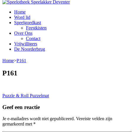
Speelotheek Speelakker Deventer
Speelgoed lenen voor iedereen
Home
Word lid
Speelgoedkast
Feestkisten
Over Ons
Contact
Vrijwilligers
De Noorderbrug
Home
>
P161
P161
Bericht
Puzzle & Roll Puzzelmat
navigatie
Geef een reactie
Je e-mailadres wordt niet gepubliceerd.
Vereiste velden zijn
gemarkeerd met
*