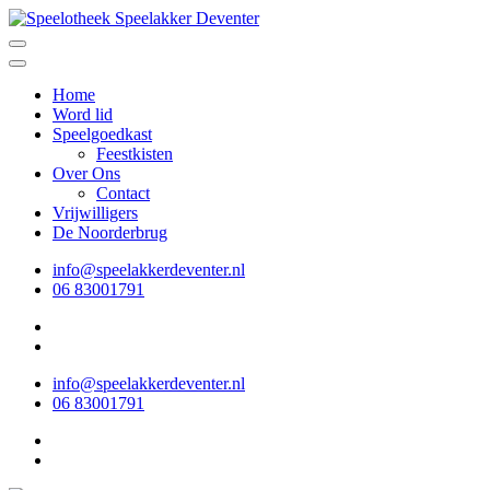
Ga
naar
Speelotheek Speelakker Deventer
Speelgoed lenen voor iedereen
inhoud
(Druk
Home
enter)
Word lid
Speelgoedkast
Feestkisten
Over Ons
Contact
Vrijwilligers
De Noorderbrug
info@speelakkerdeventer.nl
06 83001791
info@speelakkerdeventer.nl
06 83001791