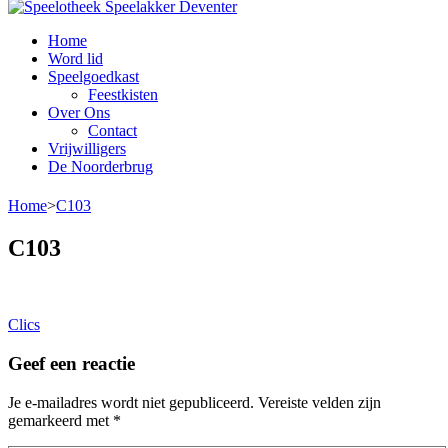
Speelotheek Speelakker Deventer
Speelgoed lenen voor iedereen
Home
Word lid
Speelgoedkast
Feestkisten
Over Ons
Contact
Vrijwilligers
De Noorderbrug
Home
>
C103
C103
Bericht
Clics
navigatie
Geef een reactie
Je e-mailadres wordt niet gepubliceerd.
Vereiste velden zijn
gemarkeerd met
*